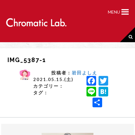
S
k
MENU
i
p
t
o
c
o
n
IMG_5387-1
t
e
n
投稿者：
岩田よしえ
F
T
t
2021.05.15.(土)
カテゴリー：
a
w
Li
H
タグ：
c
it
n
a
共
e
t
e
t
有
b
e
e
o
r
n