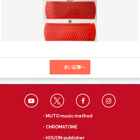
o
a
k
古い記事へ
・MUTO music method
・CHROMATONE
・HOUON publisher