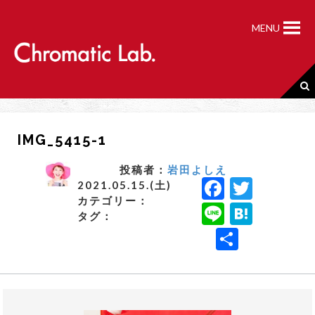
S
k
MENU
i
p
t
o
c
o
n
IMG_5415-1
t
e
n
投稿者：
岩田よしえ
F
T
t
2021.05.15.(土)
カテゴリー：
a
w
Li
H
タグ：
c
it
n
a
共
e
t
e
t
有
b
e
e
o
r
n