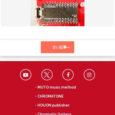
o
a
k
古い記事へ
・MUTO music method
・CHROMATONE
・HOUON publisher
・Chromatic Gallery