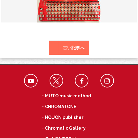
o
a
k
古い記事へ
・MUTO music method
・CHROMATONE
・HOUON publisher
・Chromatic Gallery