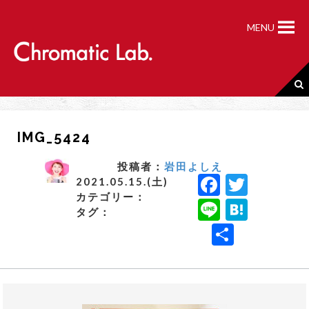
S
k
MENU
i
p
t
o
c
o
n
IMG_5424
t
e
n
投稿者：
岩田よしえ
F
T
t
2021.05.15.(土)
カテゴリー：
a
w
Li
H
タグ：
c
it
n
a
共
e
t
e
t
有
b
e
e
o
r
n