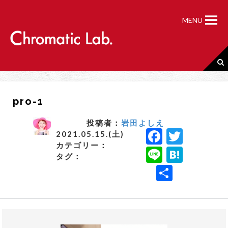
S
k
MENU
i
p
t
o
c
o
n
pro-1
t
e
n
投稿者：
岩田よしえ
F
T
t
2021.05.15.(土)
カテゴリー：
a
w
Li
H
タグ：
c
it
n
a
共
e
t
e
t
有
b
e
e
o
r
n