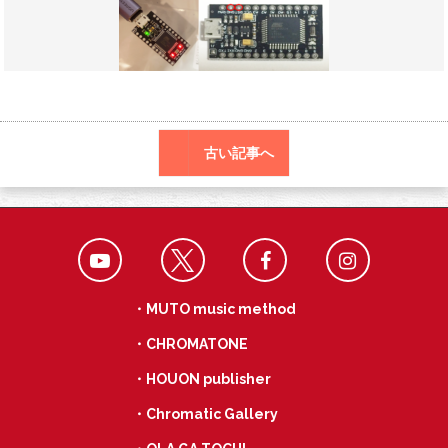
o
a
k
古い記事へ
・MUTO music method
・CHROMATONE
・HOUON publisher
・Chromatic Gallery