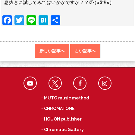
息抜きに試してみてはいかがですか？？✩⃛˞(๑ꆨ৺ꉺ๑)
F
T
Li
H
共
ac
w
n
at
有
e
itt
e
e
b
er
n
新しい記事へ
古い記事へ
o
a
o
k
・MUTO music method
・CHROMATONE
・HOUON publisher
・Chromatic Gallery