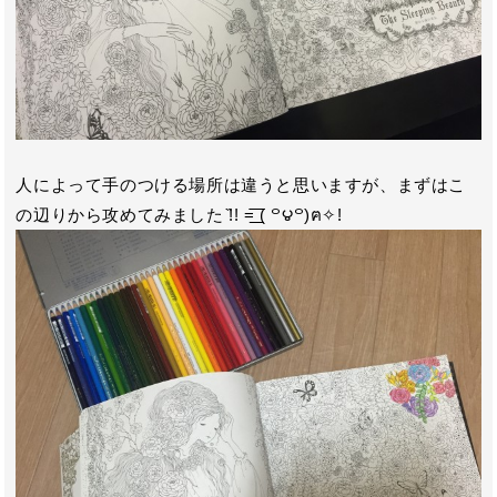
人によって手のつける場所は違うと思いますが、まずはこ
の辺りから攻めてみました ̏!! =͟͟͞͞ ( ꒪౪꒪)ฅ✧!