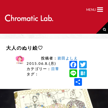
S
k
MENU
i
p
t
o
c
o
n
大人のぬり絵♡
t
e
n
投稿者：
岩田よしえ
F
T
t
2015.06.8.(月)
カテゴリー：
日常
a
w
Li
H
タグ：
c
it
n
a
共
e
t
e
t
有
b
e
e
o
r
n