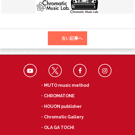
o
a
k
古い記事へ
・MUTO music method
・CHROMATONE
・HOUON publisher
・Chromatic Gallery
・OLA GA TOCHI