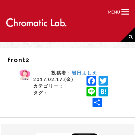
S
k
MENU
i
p
t
o
c
o
n
front2
t
e
n
投稿者：
岩田よしえ
F
T
t
2017.02.17.(金)
カテゴリー：
a
w
Li
H
タグ：
c
it
n
a
共
e
t
e
t
有
b
e
e
o
r
n