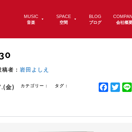
MUSIC
SPACE
BLOG
COMPA
音楽
空間
ブログ
会社概
30
投稿者：
岩田よしえ
F
T
カテゴリー：
タグ：
7.(金)
a
w
c
it
e
t
b
e