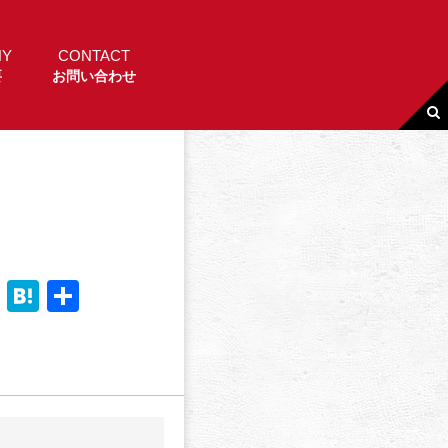
NY
CONTACT
要
お問い合わせ
Li
H
共
n
a
有
e
t
e
n