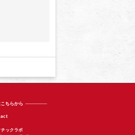
a
はこちらから
act
マチックラボ