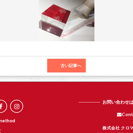
o
r
o
k
古い記事へ
お問い合わせ
Cont
method
株式会社 クロ
E