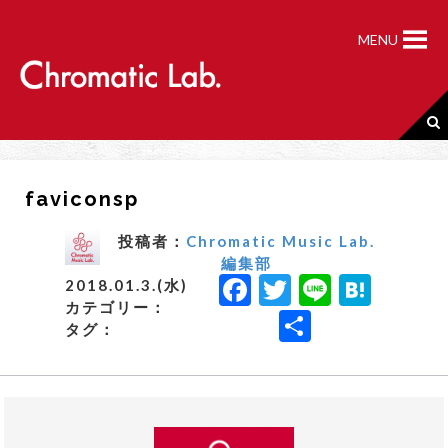
S
k
MENU
i
p
t
o
c
o
n
faviconsp
t
e
n
投稿者：
Chromatic Music Lab.
t
編集部
F
T
Li
H
2018.01.3.(水)
カテゴリー：
a
w
n
a
共
タグ：
c
it
e
t
有
e
t
e
b
e
n