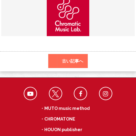
o
r
a
o
k
古い記事へ
・MUTO music method
・CHROMATONE
・HOUON publisher