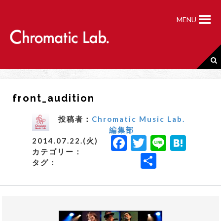
S
k
MENU
i
p
t
o
c
o
n
front_audition
t
e
n
投稿者：
Chromatic Music Lab.
t
編集部
F
T
Li
H
2014.07.22.(火)
カテゴリー：
a
w
n
a
共
タグ：
c
it
e
t
有
e
t
e
b
e
n