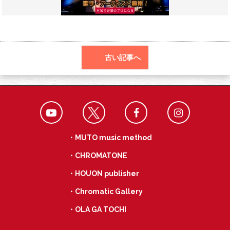
o
r
a
o
k
古い記事へ
・MUTO music method
・CHROMATONE
・HOUON publisher
・Chromatic Gallery
・OLA GA TOCHI