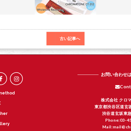
o
r
o
k
古い記事へ
お問い合わせ
Cont
method
株式会社 クロ
E
東京都渋谷区道玄坂
渋谷道玄坂東急
her
Phone:03-4
llery
Mail:mail@ch