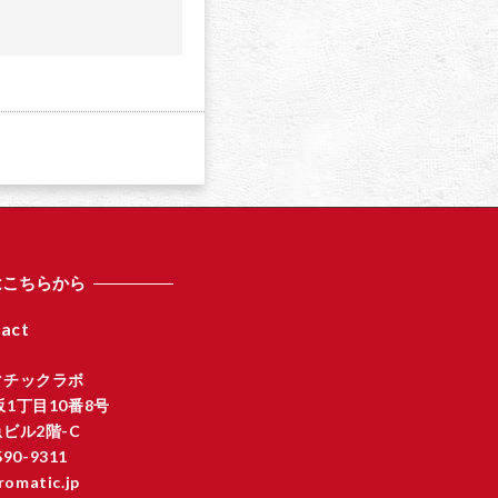
a
はこちらから
act
マチックラボ
1丁目10番8号
ビル2階-C
590-9311
romatic.jp