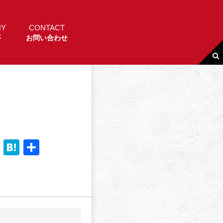
NY
CONTACT
要
お問い合わせ
Li
H
共
n
a
有
e
t
e
n