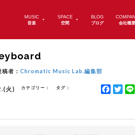
MUSIC
SPACE
BLOG
COMPA
音楽
空間
ブログ
会社概
keyboard
投稿者：
Chromatic Music Lab.編集部
F
T
カテゴリー：
タグ：
2.(火)
a
w
c
it
e
t
b
e