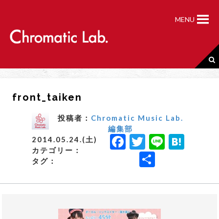
S
k
MENU
i
p
t
o
c
o
n
front_taiken
t
e
n
投稿者：
Chromatic Music Lab.
t
編集部
F
T
Li
H
2014.05.24.(土)
カテゴリー：
a
w
n
a
共
タグ：
c
it
e
t
有
e
t
e
b
e
n