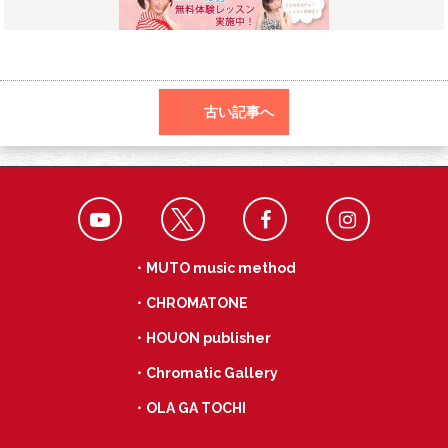
o
r
a
o
k
古い記事へ
・MUTO music method
・CHROMATONE
・HOUON publisher
・Chromatic Gallery
・OLA GA TOCHI