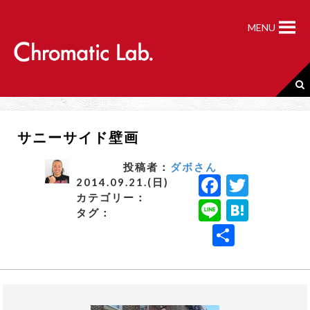
S
k
MENU
i
p
t
o
c
o
n
サニーサイド壁画
t
e
n
投稿者：
ダボさん
F
T
t
2014.09.21.(日)
カテゴリー：
a
w
Li
H
タグ：
c
it
n
a
共
e
t
e
t
有
b
e
e
o
r
n