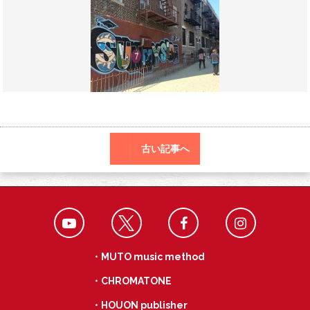
o
a
k
古い記事へ
・MUTO music method
・CHROMATONE
・HOUON publisher