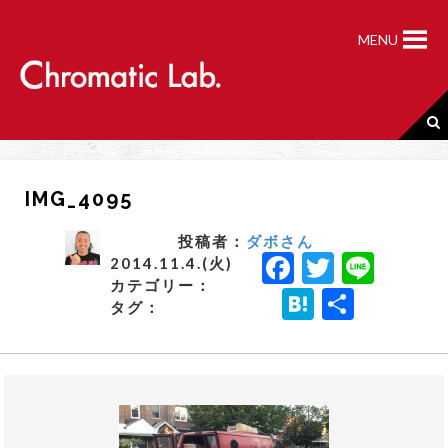
S
k
MENU
i
p
t
o
c
o
n
IMG_4095
t
e
n
投稿者：
ダボさん
F
T
Li
t
2014.11.4.(火)
カテゴリー：
a
w
n
H
共
タグ：
c
it
e
a
有
e
t
t
b
e
e
o
r
n