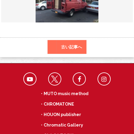
o
a
k
古い記事へ
・MUTO music method
・CHROMATONE
・HOUON publisher
・Chromatic Gallery