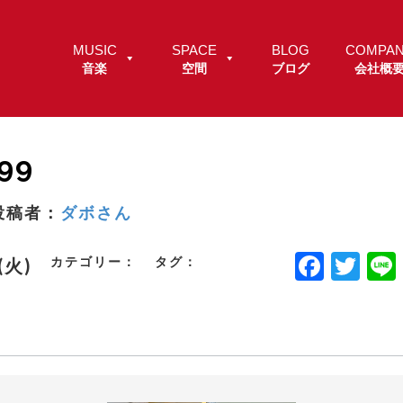
MUSIC
SPACE
BLOG
COMPA
音楽
空間
ブログ
会社概
99
投稿者：
ダボさん
F
T
カテゴリー：
タグ：
.(火)
a
w
c
it
e
t
b
e