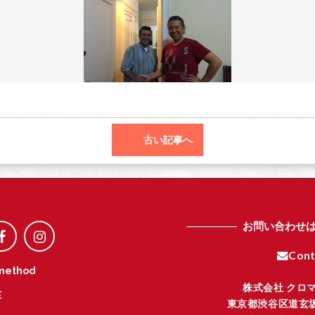
o
r
o
k
古い記事へ
お問い合わせ
Cont
method
株式会社 クロ
E
東京都渋谷区道玄坂