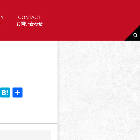
NY
CONTACT
要
お問い合わせ
Li
H
共
n
a
有
e
t
e
n