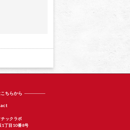
a
はこちらから
act
マチックラボ
1丁目10番8号