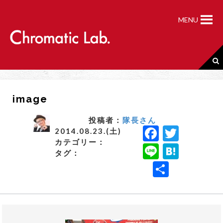
S
k
MENU
i
p
t
o
c
o
n
image
t
e
n
投稿者：
隊長さん
F
T
t
2014.08.23.(土)
カテゴリー：
a
w
Li
H
タグ：
c
it
n
a
共
e
t
e
t
有
b
e
e
o
r
n