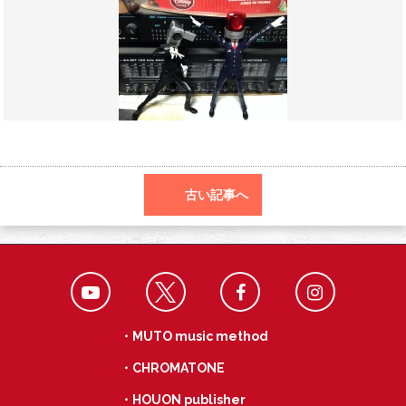
o
a
k
古い記事へ
・MUTO music method
・CHROMATONE
・HOUON publisher