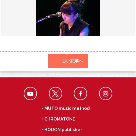
o
r
a
o
k
古い記事へ
・MUTO music method
・CHROMATONE
・HOUON publisher