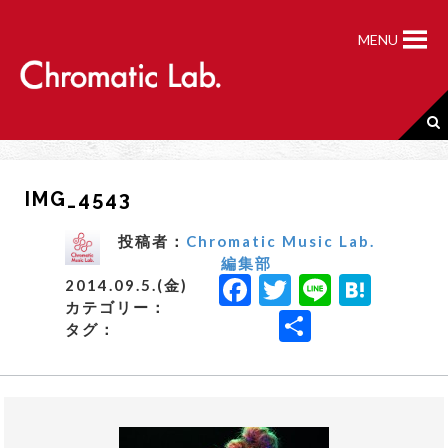
S
k
MENU
i
p
t
o
c
o
n
IMG_4543
t
e
n
投稿者：
Chromatic Music Lab.
t
編集部
F
T
Li
H
2014.09.5.(金)
カテゴリー：
a
w
n
a
共
タグ：
c
it
e
t
有
e
t
e
b
e
n