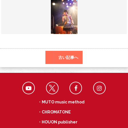
o
r
a
o
k
古い記事へ
・MUTO music method
・CHROMATONE
・HOUON publisher