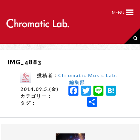
S
k
MENU
i
p
t
o
c
o
n
IMG_4883
t
e
n
投稿者：
Chromatic Music Lab.
t
編集部
F
T
Li
H
2014.09.5.(金)
カテゴリー：
a
w
n
a
共
タグ：
c
it
e
t
有
e
t
e
b
e
n