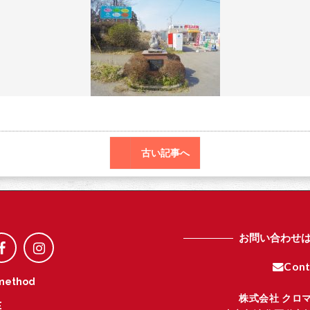
o
r
o
k
古い記事へ
お問い合わせ
Cont
method
株式会社 クロ
E