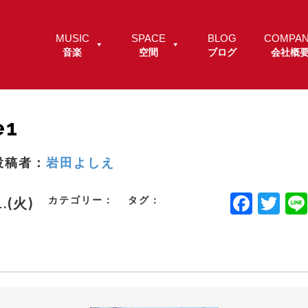
MUSIC
SPACE
BLOG
COMPA
音楽
空間
ブログ
会社概
e1
投稿者：
岩田よしえ
F
T
カテゴリー：
タグ：
1.(火)
a
w
c
it
e
t
b
e