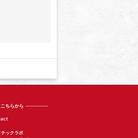
a
はこちらから
act
マチックラボ