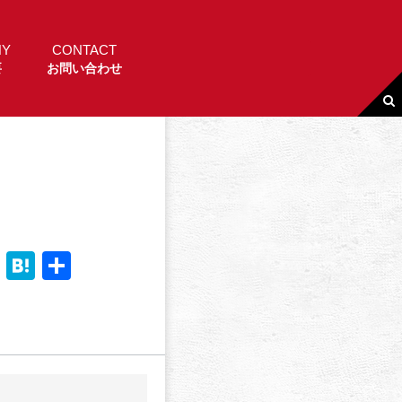
NY
CONTACT
要
お問い合わせ
Li
H
共
n
a
有
e
t
e
n