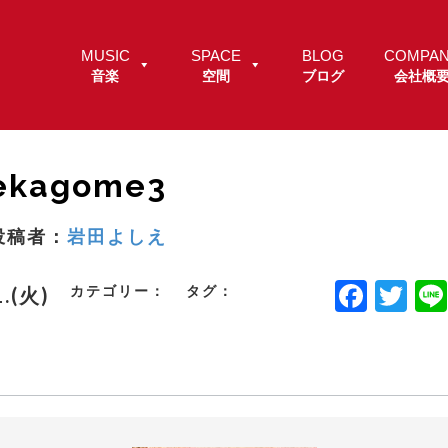
MUSIC
SPACE
BLOG
COMPA
音楽
空間
ブログ
会社概
ekagome3
投稿者：
岩田よしえ
F
T
カテゴリー：
タグ：
1.(火)
a
w
c
it
e
t
b
e