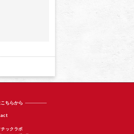
a
はこちらから
act
マチックラボ