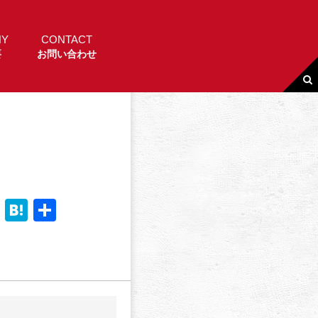
NY
CONTACT
要
お問い合わせ
Li
H
共
n
a
有
e
t
e
n