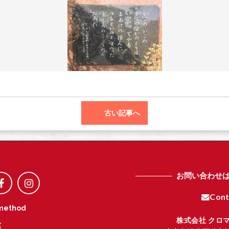
o
r
o
k
古い記事へ
お問い合わせ
Cont
method
株式会社 クロ
E