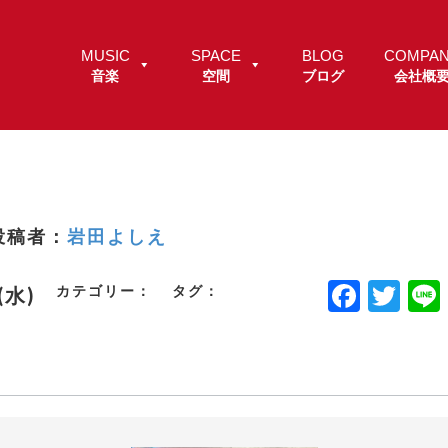
MUSIC
SPACE
BLOG
COMPA
音楽
空間
ブログ
会社概
投稿者：
岩田よしえ
F
T
カテゴリー：
タグ：
.(水)
a
w
c
it
e
t
b
e