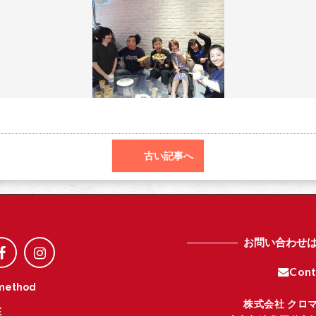
o
r
o
k
古い記事へ
お問い合わせ
Cont
method
株式会社 クロ
E