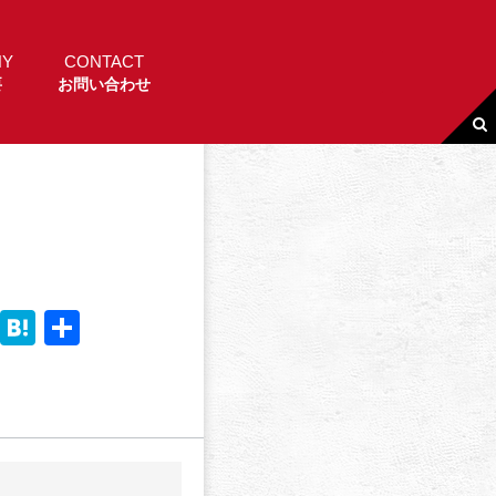
NY
CONTACT
要
お問い合わせ
Li
H
共
n
a
有
e
t
e
n