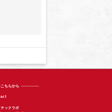
a
はこちらから
act
マチックラボ