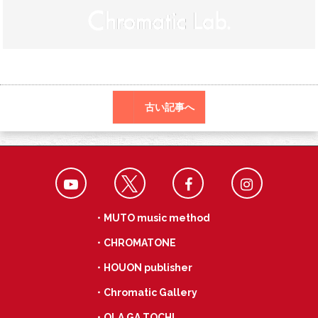
o
r
a
o
k
古い記事へ
・MUTO music method
・CHROMATONE
・HOUON publisher
・Chromatic Gallery
・OLA GA TOCHI