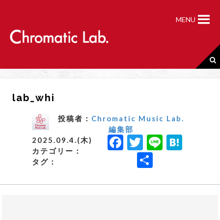
S
k
MENU
i
p
t
o
c
o
n
lab_whi
t
e
n
投稿者：
Chromatic Music Lab.
t
編集部
F
T
Li
H
2025.09.4.(木)
カテゴリー：
a
w
n
a
共
タグ：
c
it
e
t
有
e
t
e
b
e
n