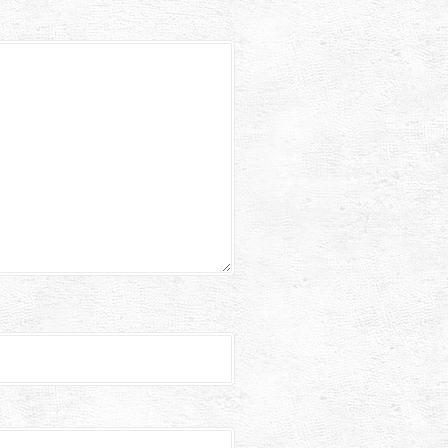
矢
印
キ
ー
を
使
っ
て
く
だ
さ
い
。