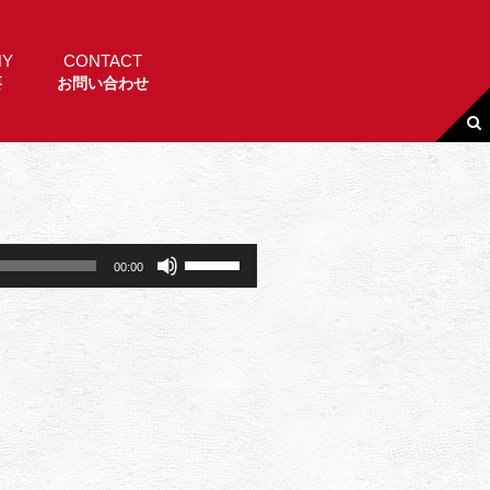
NY
CONTACT
要
お問い合わせ
ボ
00:00
リ
ュ
ー
ム
調
節
に
は
上
下