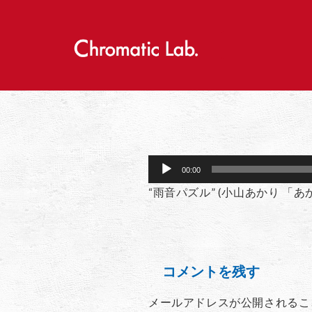
S
k
i
p
t
o
c
o
n
t
e
音
n
00:00
声
t
プ
“雨音パズル” (小山あかり 「あか
レ
ー
ヤ
ー
コメントを残す
メールアドレスが公開されるこ