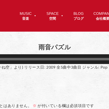
MUSIC
SPACE
BLOG
COMPA
音楽
空間
ブログ
会社概
雨音パズル
ね空」より) リリース日: 2009 全5曲中3曲目 ジャンル: Pop
とはありません。
※
が付いている欄は必須項目です