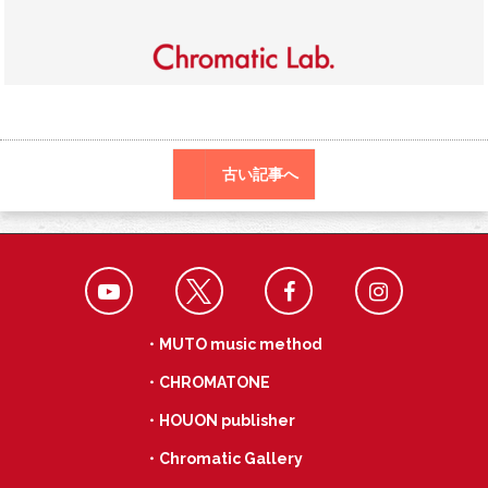
o
r
a
o
k
古い記事へ
・MUTO music method
・CHROMATONE
・HOUON publisher
・Chromatic Gallery