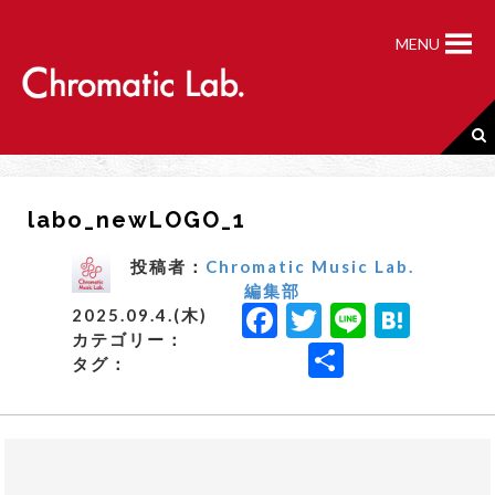
S
k
MENU
i
p
t
o
c
o
n
labo_newLOGO_1
t
e
n
投稿者：
Chromatic Music Lab.
t
編集部
F
T
Li
H
2025.09.4.(木)
カテゴリー：
a
w
n
a
共
タグ：
c
it
e
t
有
e
t
e
b
e
n