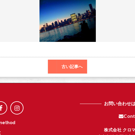
o
r
o
k
古い記事へ
お問い合わせ
Cont
method
株式会社 クロ
E