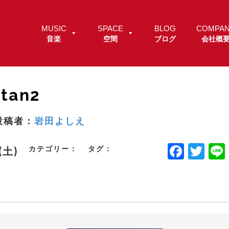
MUSIC
SPACE
BLOG
COMPA
音楽
空間
ブログ
会社概
tan2
投稿者：
岩田よしえ
F
T
カテゴリー：
タグ：
.(土)
a
w
c
it
e
t
b
e