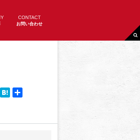
NY
CONTACT
要
お問い合わせ
Li
H
共
n
a
有
e
t
e
n