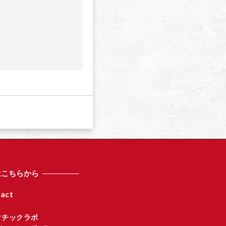
a
はこちらから
act
マチックラボ