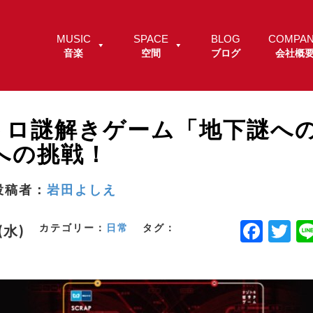
MUSIC
SPACE
BLOG
COMPA
音楽
空間
ブログ
会社概
トロ謎解きゲーム「地下謎へ
」への挑戦！
投稿者：
岩田よしえ
F
T
カテゴリー：
日常
タグ：
.(水)
a
w
c
it
e
t