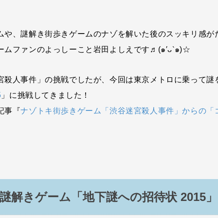
ムや、謎解き街歩きゲームのナゾを解いた後のスッキリ感が
ムファンのよっしーこと岩田よしえです♬(๑′ᴗ‵๑)☆
宮殺人事件」の挑戦でしたが、今回は東京メトロに乗って謎
5
」に挑戦してきました！
記事『
ナゾトキ街歩きゲーム「渋谷迷宮殺人事件」からの「
謎解きゲーム「地下謎への招待状 2015