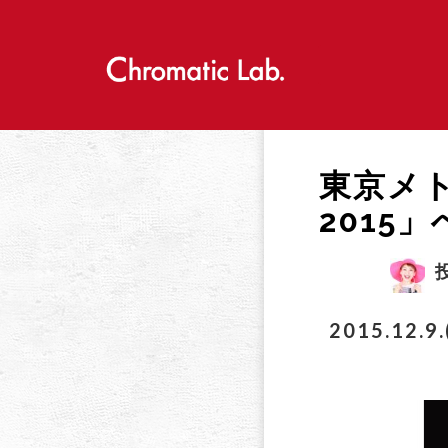
S
k
i
p
t
o
c
o
東京メ
n
t
2015
e
n
t
2015.12.9