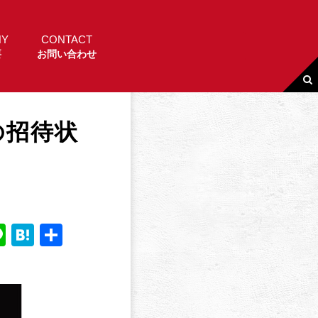
NY
CONTACT
要
お問い合わせ
の招待状
Li
H
共
n
a
有
e
t
e