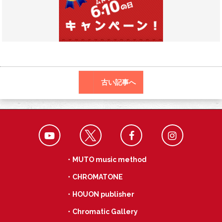
o
a
k
古い記事へ
・MUTO music method
・CHROMATONE
・HOUON publisher
・Chromatic Gallery