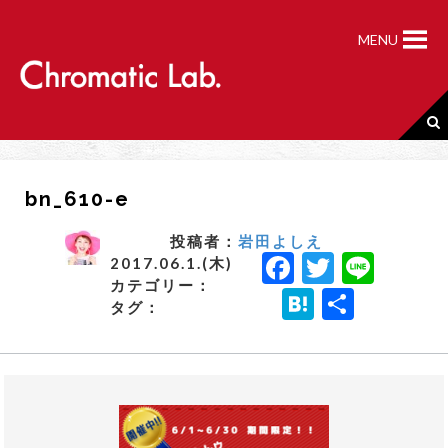
S
k
MENU
i
p
t
o
c
o
n
bn_610-e
t
e
n
投稿者：
岩田よしえ
F
T
Li
t
2017.06.1.(木)
カテゴリー：
a
w
n
H
共
タグ：
c
it
e
a
有
e
t
t
b
e
e
o
r
n