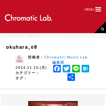
S
k
MENU
i
p
t
o
c
o
n
okuhara_08
t
e
n
投稿者：
Chromatic Music Lab.
t
編集部
F
T
Li
H
2014.11.10.(月)
カテゴリー：
a
w
n
a
共
タグ：
c
it
e
t
有
e
t
e
b
e
n