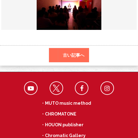
o
r
a
o
k
古い記事へ
・MUTO music method
・CHROMATONE
・HOUON publisher
・Chromatic Gallery