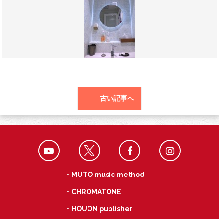
o
r
a
o
k
古い記事へ
・MUTO music method
・CHROMATONE
・HOUON publisher