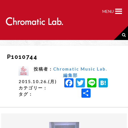
S
k
MENU
i
p
t
o
c
o
n
P1010744
t
e
n
投稿者：
Chromatic Music Lab.
t
編集部
F
T
Li
H
2015.10.26.(月)
カテゴリー：
a
w
n
a
共
タグ：
c
it
e
t
有
e
t
e
b
e
n