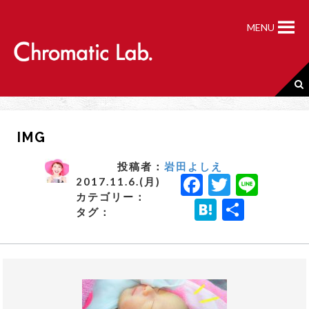
S
k
MENU
i
p
t
o
c
o
n
IMG
t
e
n
投稿者：
岩田よしえ
F
T
Li
t
2017.11.6.(月)
カテゴリー：
a
w
n
H
共
タグ：
c
it
e
a
有
e
t
t
b
e
e
o
r
n