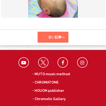
o
a
k
古い記事へ
・MUTO music method
・CHROMATONE
・HOUON publisher
・Chromatic Gallery