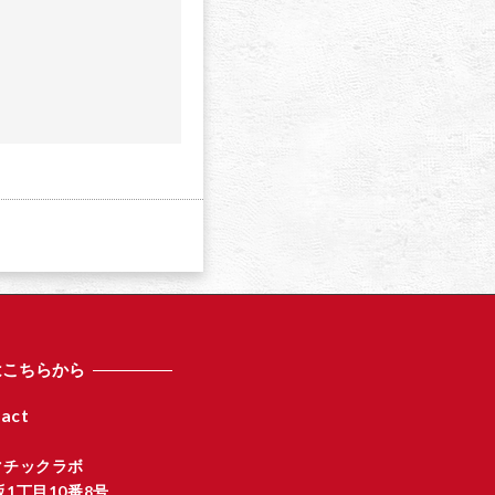
a
はこちらから
act
マチックラボ
1丁目10番8号