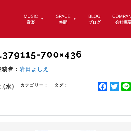
MUSIC
SPACE
BLOG
COMPA
音楽
空間
ブログ
会社概
1379115-700×436
投稿者：
岩田よしえ
F
T
カテゴリー：
タグ：
2.(水)
a
w
c
it
e
t
b
e