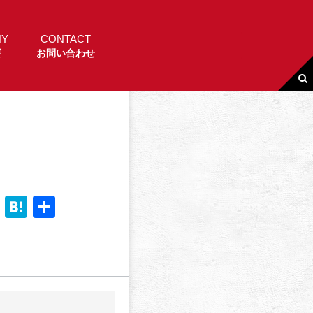
NY
CONTACT
要
お問い合わせ
Li
H
共
n
a
有
e
t
e
n