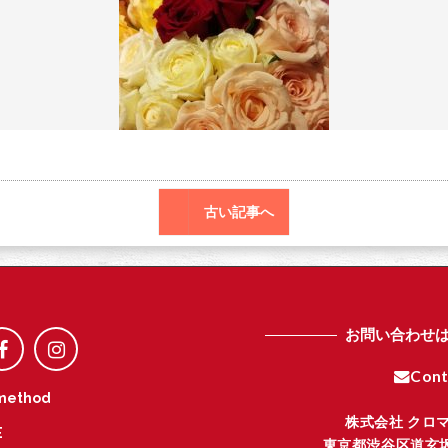
o
r
o
k
古い記事へ
お問い合わせ
Cont
method
株式会社 クロ
E
東京都渋谷区道玄坂