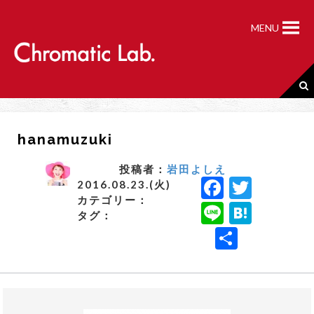
S
k
MENU
i
p
t
o
c
o
n
hanamuzuki
t
e
n
投稿者：
岩田よしえ
F
T
t
2016.08.23.(火)
カテゴリー：
a
w
Li
H
タグ：
c
it
n
a
共
e
t
e
t
有
b
e
e
o
r
n