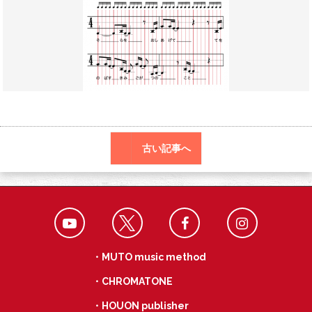
o
a
k
古い記事へ
・MUTO music method
・CHROMATONE
・HOUON publisher