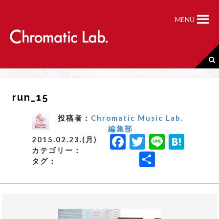
S
k
MENU
i
p
t
o
c
o
n
run_15
t
e
n
投稿者：
Chromatic Music Lab.
t
編集部
F
T
Li
H
2015.02.23.(月)
カテゴリー：
a
w
n
a
共
タグ：
c
it
e
t
有
e
t
e
b
e
n