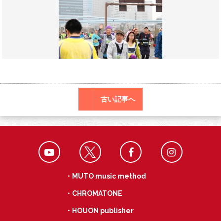
o
r
a
o
k
古い記事へ
・MUTO music method
・CHROMATONE
・HOUON publisher