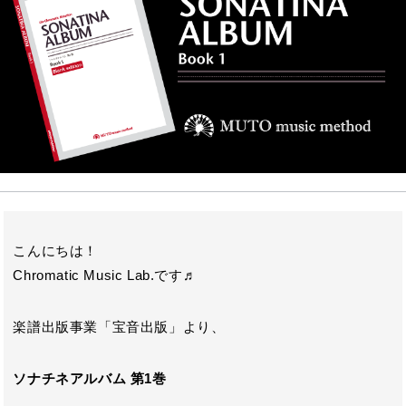
e
t
e
b
e
n
o
r
a
o
k
こんにちは！
Chromatic Music Lab.です♬
楽譜出版事業「宝音出版」より、
ソナチネアルバム 第1巻