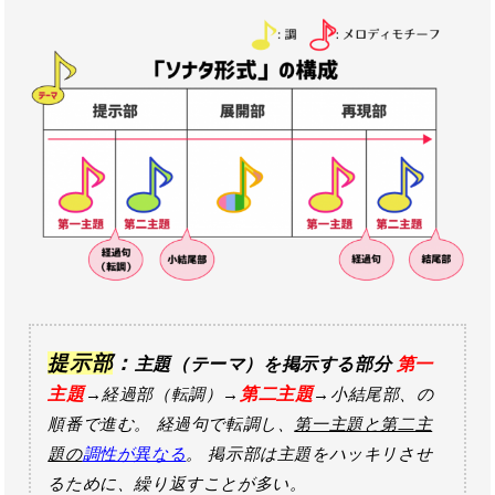
提示部
：
主題（テーマ）を掲示する部分
第一
主題
→経過部（転調）→
第二主題
→小結尾部、の
順番で進む。 経過句で転調し、
第一主題と第二主
題の
調性が異なる
。 掲示部は主題をハッキリさせ
るために、繰り返すことが多い。