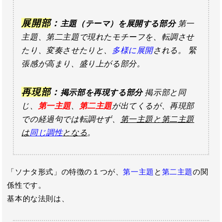
展開部
：
主題（テーマ）を展開する部分
第一
主題、第二主題で現れたモチーフを、転調させ
たり、変奏させたりと、
多様に展開
される。 緊
張感が高まり、盛り上がる部分。
再現部
：
掲示部を再現する部分
掲示部と同
じ、
第一主題
、
第二主題
が出てくるが、再現部
での経過句では転調せず、
第一主題と第二主題
は
同じ調性
となる
。
「ソナタ形式」の特徴の１つが、
第一主題
と
第二主題
の関
係性です。
基本的な法則は、