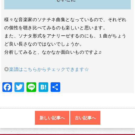
様々な音楽家のソナチネ曲集となっているので、それぞれ
の個性を聴き比べてみるのも楽しいと思います。
また、ソナタ形式をアナリーゼするのにも、１曲がちょう
ど良い長さなのではないでしょうか。
分析してみると、なかなか面白いものですよ♫
◎
楽譜はこちらからチェックできます☆
F
T
Li
H
共
ac
w
n
at
有
e
itt
e
e
b
er
n
新しい記事へ
古い記事へ
o
a