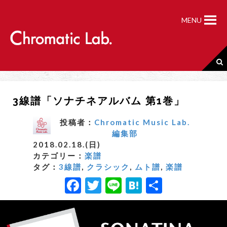
S
k
MENU
i
p
t
o
c
o
n
3線譜「ソナチネアルバム 第1巻」
t
e
n
投稿者：
Chromatic Music Lab.
t
編集部
2018.02.18.(日)
カテゴリー：
楽譜
タグ：
3線譜
,
クラシック
,
ムト譜
,
楽譜
F
T
Li
H
共
a
w
n
a
有
c
it
e
t