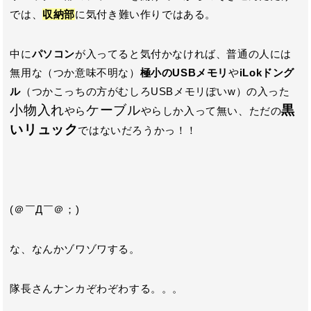
では、
収納部
に気付き難い作りではある。
中に
パソコン
が入ってると気付かなければ、普通の人には
無用な（つか意味不明な）
極小のUSBメモリ
や
iLokドング
ル
（つかこっちの方がむしろUSBメモリぽいw）の入った
小物入れ
ケーブル
黒
やら
やらしか入って無い、ただの
いリュック
ではないだろうかっ！！
(＠￣Д￣＠；)
な、なんかゾワゾワする。
隊長さんナンカぞわぞわする。。。