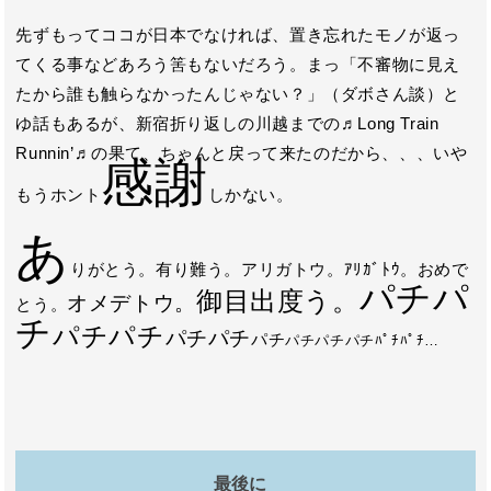
先ずもってココが日本でなければ、置き忘れたモノが返っ
てくる事などあろう筈もないだろう。まっ「不審物に見え
たから誰も触らなかったんじゃない？」（ダボさん談）と
ゆ話もあるが、新宿折り返しの川越までの♬Long Train
Runnin’♬の果て、ちゃんと戻って来たのだから、、、いや
感謝
もうホント
しかない。
あ
りがとう。有り難う。アリガトウ。ｱﾘｶﾞﾄｳ。おめで
パチパ
御目出度う。
オメデトウ。
とう。
チ
パチパチ
パチパチ
パチ
パチパチパチﾊﾟﾁﾊﾟﾁ…
最後に