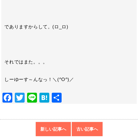
でありますからして。(ロ_ロ)ゞ
それではまた。。。
しーゆーす～んなっ！＼(^O^)／
F
T
Li
H
共
ac
w
n
at
有
e
itt
e
e
b
er
n
新しい記事へ
古い記事へ
o
a