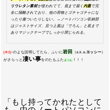
リウレタン素材
が使われてて、底まで届く
内蓋
で完
全に隔離されており、他の荷物とゴチャゴチャにな
ったり傷ついたりしない。→ノートパソコン収納部
はジャストサイズ、且つ上蓋は「でろん」と底まで
ありマジックテープでしっかり閉じられる。
岩田
↑のよな説明してたら、ふいに
（a.k.a
.ヨッシー
）
(※1)
凄い事
がさらっと
をのたもふた
！！！
よっし
「もし持ってかれたとして
も、中のノートパソコンに