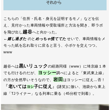
それから
こちらの「住所・氏名・身元を証明するモノ」などを伝
え、見付かった車両情報や受取場所と方法を聞き、即ラボ
越谷
を飛び出し
へと向かった。
←
嬉し過ぎた
のと
めっちゃ慌ててた
せいで、車両情報をメ
モった紙を忘れ取りに戻ると言う、小ボケを交えつつ。
www
黒いリュック
越谷へは
の経路同様（www）に埼京線１本
ヨッシー
でも行けるのだが、
調べによると「東武東上線」
岩田
の方が全然早いそうなので、
はヨッシーに従え…否！
『
老いては
子に従え
』
(謎笑)に倣い、池袋から東上
ヨシ
線「TJライナー」なる列車に乗る（45分程で到着）。