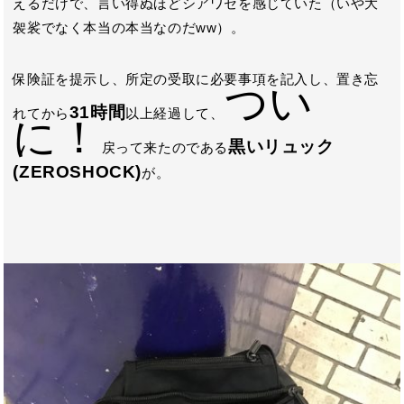
えるだけで、言い得ぬほどシアワセを感じていた（いや大
袈裟でなく本当の本当なのだww）。
保険証を提示し、所定の受取に必要事項を記入し、置き忘
つい
31時間
れてから
以上経過して、
に！
黒いリュック
戻って来たのである
(ZEROSHOCK)
が。