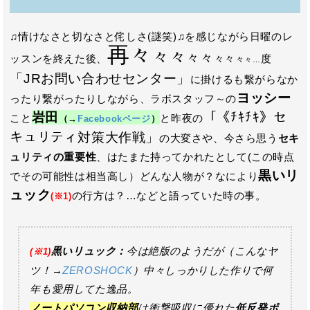
♫情けなさと切なさと侘しさ(謎笑)♫を感じながら日曜のレ
再々
々々
々々
ッスンを終えた後、
々々
度
々
々…
「JRお問い合わせセンター」
に掛けるも繋がらなか
ヨッシー
ったり繋がったりしながら、ラボスタッフ～の
岩田
「《ﾁｷﾁｷ》セ
こと
と昨夜の
（→
Facebookページ
）
キュリティ対策大作戦」
の大変さや、今さら思う
セキ
ュリティの重要性
、はたまた持ってかれたとして(この時点
黒いリ
でその可能性は相当高し）どんな人物が？なにより
ュック
の行方は？…などと語っていた時の事。
(※1)
黒いリュック：
今は絶版のようだが（こんなヤ
(※1)
ツ！→
ZEROSHOCK
）中々しっかりした作りで何
年も愛用してた逸品。
ノートパソコン収納部
は衝撃吸収に優れた
低反発ポ