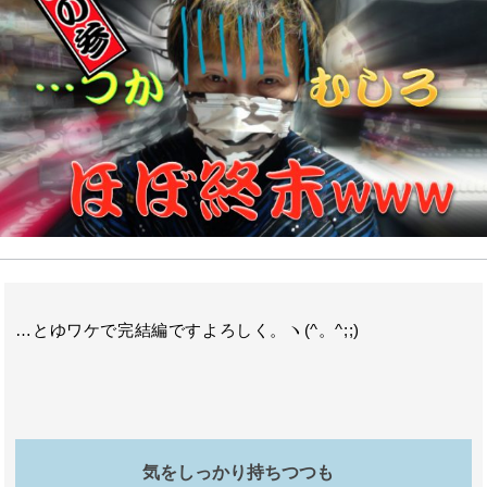
o
r
n
o
a
k
…とゆワケで完結編ですよろしく。ヽ(^。^;;)
気をしっかり持ちつつも