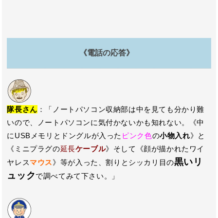
《電話の応答》
隊長さん
：「ノートパソコン収納部は中を見ても分かり難
いので、ノートパソコンに気付かないかも知れない。《中
にUSBメモリとドングルが入った
ピンク色
の
小物入れ
》と
《ミニプラグの
延長
ケーブル
》そして《顔が描かれたワイ
黒いリ
ヤレス
マウス
》等が入った、割りとシッカリ目の
ュック
で調べてみて下さい。」