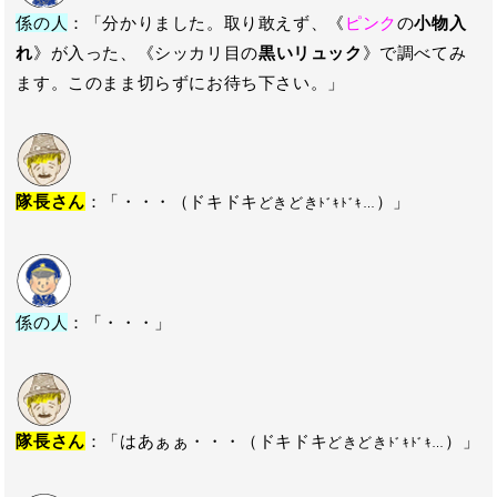
係の人
：「分かりました。取り敢えず、《
ピンク
の
小物入
れ
》が入った、《シッカリ目の
黒いリュック
》で調べてみ
ます。このまま切らずにお待ち下さい。」
隊長さん
：「・・・（ドキドキ
）」
どきどき
ﾄﾞｷﾄﾞｷ…
係の人
：「・・・」
隊長さん
：「はあぁぁ・・・（ドキドキ
）」
どきどき
ﾄﾞｷﾄﾞｷ…