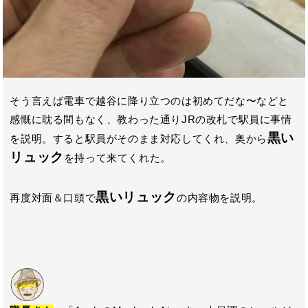
そう言えば電車で越谷に降り立つのは初めてだな〜などと
感慨に耽る間もなく、教わった通りJRの改札で駅員に事情
黒い
を説明。すると駅員がそのまま対応してくれ、奥から
リュック
を持って来てくれた。
黒いリュック
再度対面＆口頭で
の内容物を説明。