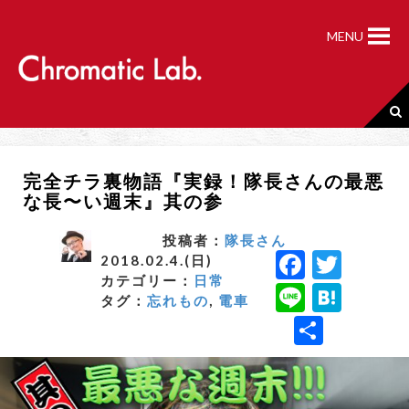
S
k
MENU
i
p
t
o
c
o
n
完全チラ裏物語『実録！隊長さんの最悪
t
な長〜い週末』其の参
e
n
t
投稿者：
隊長さん
F
T
2018.02.4.(日)
カテゴリー：
日常
a
w
Li
H
タグ：
忘れもの
,
電車
c
it
n
a
共
e
t
e
t
有
b
e
e