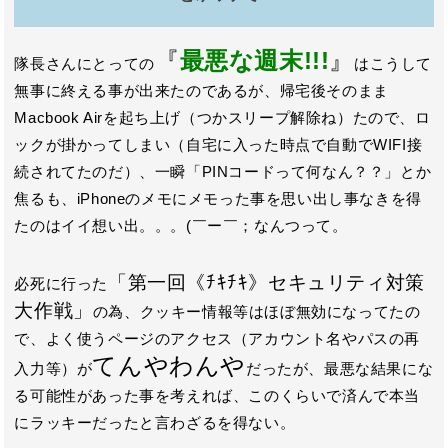
『
最悪な週末!!!
』
隊長さんにとっての
はこうして
無事に終える事が出来たのであるが、帰宅後そのまま
Macbook Airを起ち上げ（つかスリープ解除ね）たので、ロ
ックが掛かってしまい（自宅に入った時点で自動でWIFI接
続されてたのだ）、一瞬「PINコードって何なん？？」とか
焦るも、iPhoneのメモにメモった事を思い出し事なきを得
たのはイイ想い出。。。(￣ー￣；なんつって。
「第一回《ﾁｷﾁｷ》セキュリティ対策
必死に行った
大作戦」
の為、クッキー情報等はほぼ無効になってたの
で、よく使うページのアクセス（アカウント名やパスの再
てんやわんや
入力等）が
だったが、最悪な結果にな
る可能性があった事を考えれば、このくらいで済んで本当
にラッキーだったと言わざるを得ない。