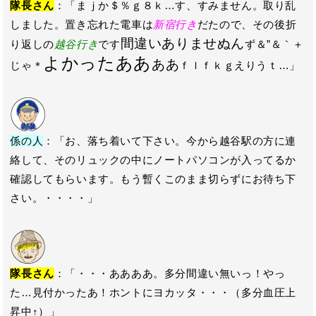
隊長さん
：「まｊか＄％ｇ８ｋ…す、すみません。取り乱
しました。置き忘れた電車は
新宿行き
だたので、その後折
間違いありませぬん
り返しの
越谷行き
です
ず＆”＆｀＋
よかったああ
ああ
じゃ＊
ｆｌｆｋｇえりうｔ…」
係の人
：「お、落ち着いて下さい。今から越谷駅の方に連
絡して、そのリュックの中にノートパソコンが入ってるか
確認してもらいます。もう暫くこのまま切らずにお待ち下
さい。・・・・」
隊長さん
：「・・・ああああ。多分間違い無いっ！やっ
た…見付かったあ！ホントにヨカッタ・・・（多分血圧上
昇中↑）」