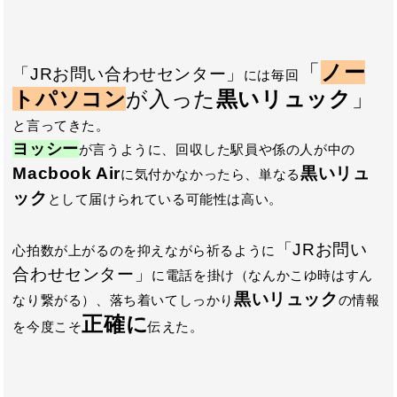
「
ノー
「JRお問い合わせセンター」
には毎回
トパソコン
が入った
黒いリュック
」
と言ってきた。
ヨッシー
が言うように、回収した駅員や係の人が中の
Macbook Air
黒いリュ
に気付かなかったら、単なる
ック
として届けられている可能性は高い。
「JRお問い
心拍数が上がるのを抑えながら祈るように
合わせセンター」
に電話を掛け（なんかこゆ時はすん
黒いリュック
なり繋がる）、落ち着いてしっかり
の情報
正確に
を今度こそ
伝えた。