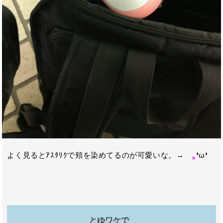
よく見るとｱｽﾀﾘｸで頬を染めてるのが可愛いな。→
⁎
❛ω❛
とゆワケで