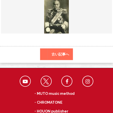
o
a
k
古い記事へ
・MUTO music method
・CHROMATONE
・HOUON publisher