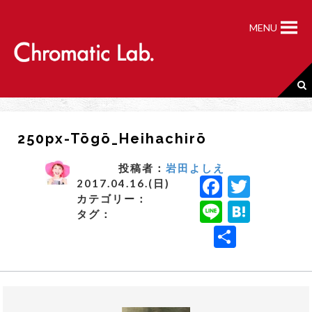
S
k
MENU
i
p
t
o
c
o
n
250px-Tōgō_Heihachirō
t
e
n
投稿者：
岩田よしえ
F
T
t
2017.04.16.(日)
カテゴリー：
a
w
Li
H
タグ：
c
it
n
a
共
e
t
e
t
有
b
e
e
o
r
n