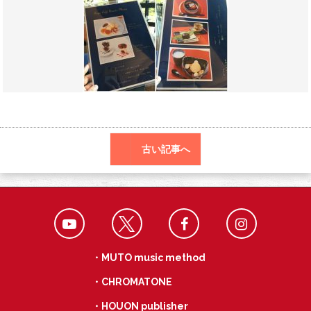
o
a
k
古い記事へ
・MUTO music method
・CHROMATONE
・HOUON publisher