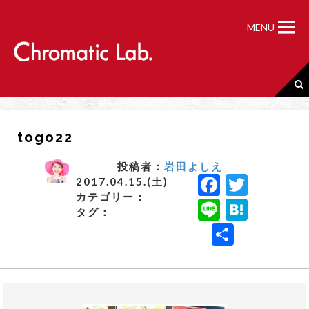
S
k
MENU
i
p
t
o
c
o
n
togo22
t
e
n
投稿者：
岩田よしえ
F
T
t
2017.04.15.(土)
カテゴリー：
a
w
Li
H
タグ：
c
it
n
a
共
e
t
e
t
有
b
e
e
o
r
n