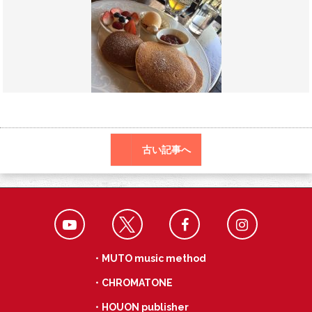
o
a
k
古い記事へ
・MUTO music method
・CHROMATONE
・HOUON publisher