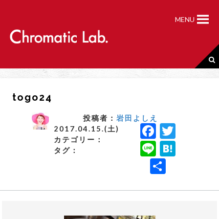
S
k
MENU
i
p
t
o
c
o
n
togo24
t
e
n
投稿者：
岩田よしえ
F
T
t
2017.04.15.(土)
カテゴリー：
a
w
Li
H
タグ：
c
it
n
a
共
e
t
e
t
有
b
e
e
o
r
n