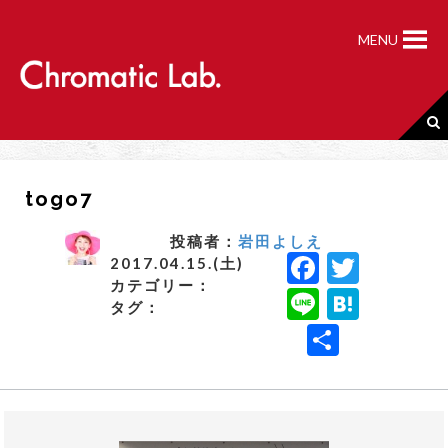
S
k
MENU
i
p
t
o
c
o
n
togo7
t
e
n
投稿者：
岩田よしえ
F
T
t
2017.04.15.(土)
カテゴリー：
a
w
Li
H
タグ：
c
it
n
a
共
e
t
e
t
有
b
e
e
o
r
n