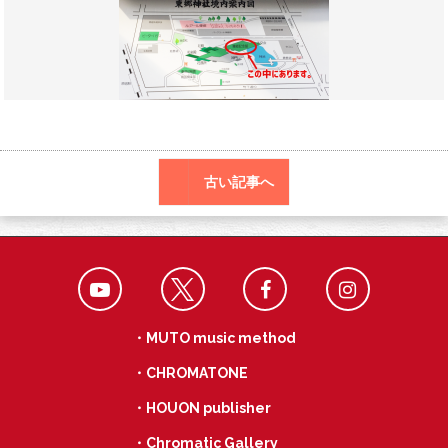
o
a
k
古い記事へ
・MUTO music method
・CHROMATONE
・HOUON publisher
・Chromatic Gallery