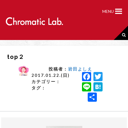
S
k
MENU
i
p
t
o
c
o
n
top２
t
e
n
投稿者：
岩田よしえ
F
T
t
2017.01.22.(日)
カテゴリー：
a
w
Li
H
タグ：
c
it
n
a
共
e
t
e
t
有
b
e
e
o
r
n