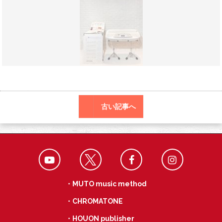
o
a
k
古い記事へ
・MUTO music method
・CHROMATONE
・HOUON publisher