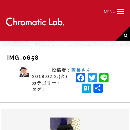
S
k
MENU
i
p
t
o
c
o
n
IMG_0658
t
e
n
投稿者：
隊長さん
F
T
Li
t
2018.02.2.(金)
カテゴリー：
a
w
n
H
共
タグ：
c
it
e
a
有
e
t
t
b
e
e
o
r
n