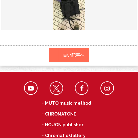
o
a
k
古い記事へ
・MUTO music method
・CHROMATONE
・HOUON publisher
・Chromatic Gallery