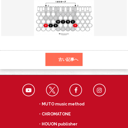
o
a
k
古い記事へ
・MUTO music method
・CHROMATONE
・HOUON publisher