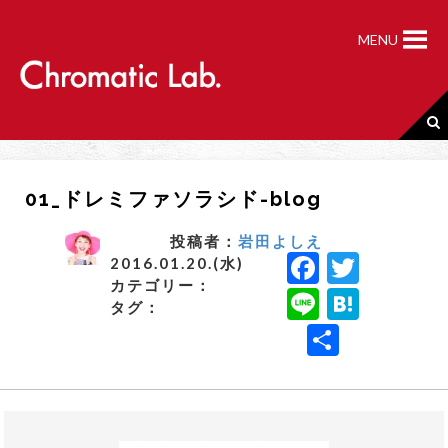
S
k
MENU
i
p
t
o
c
o
n
01_ドレミファソラシド-blog
t
e
n
投稿者：
岩田よしえ
F
T
t
2016.01.20.(水)
カテゴリー：
a
w
Li
H
タグ：
c
it
n
a
共
e
t
e
t
有
b
e
e
o
r
n