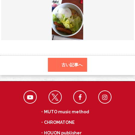
o
a
k
古い記事へ
・MUTO music method
・CHROMATONE
・HOUON publisher