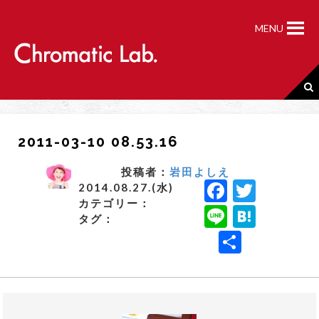
S
k
MENU
i
p
t
o
c
o
n
2011-03-10 08.53.16
t
e
n
投稿者：
岩田よしえ
F
T
t
2014.08.27.(水)
カテゴリー：
a
w
Li
H
タグ：
c
it
n
a
共
e
t
e
t
有
b
e
e
o
r
n