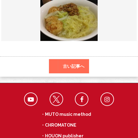
o
a
k
古い記事へ
・MUTO music method
・CHROMATONE
・HOUON publisher