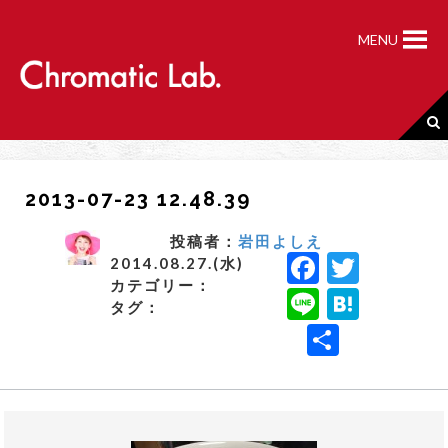
S
k
MENU
i
p
t
o
c
o
n
2013-07-23 12.48.39
t
e
n
投稿者：
岩田よしえ
F
T
t
2014.08.27.(水)
カテゴリー：
a
w
Li
H
タグ：
c
it
n
a
共
e
t
e
t
有
b
e
e
o
r
n