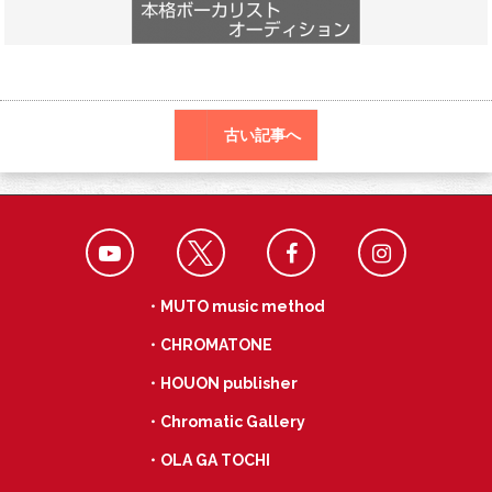
o
a
k
古い記事へ
・MUTO music method
・CHROMATONE
・HOUON publisher
・Chromatic Gallery
・OLA GA TOCHI