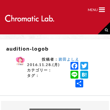
S
k
MENU
i
p
t
o
c
o
n
audition-logob
t
e
n
投稿者：
岩田よしえ
F
T
t
2016.11.28.(月)
カテゴリー：
a
w
Li
H
タグ：
c
it
n
a
共
e
t
e
t
有
b
e
e
o
r
n