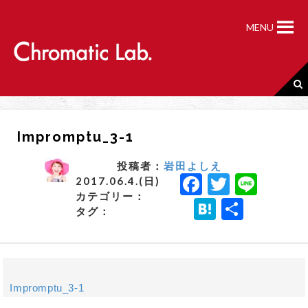
S
k
MENU
i
p
t
o
c
o
n
Impromptu_3-1
t
e
n
投稿者：
岩田よしえ
F
T
Li
t
2017.06.4.(日)
カテゴリー：
a
w
n
H
共
タグ：
c
it
e
a
有
e
t
t
b
e
e
o
r
Impromptu_3-1
n