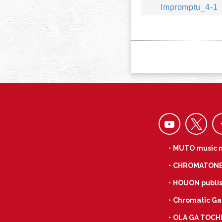
Impromptu_4-1
・MUTO music 
・CHROMATON
・HOUON publis
・Chromatic Ga
・OLA GA TOCH