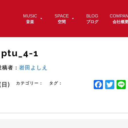
MUSIC
SPACE
BLOG
COMPA
音楽
空間
ブログ
会社概
ptu_4-1
投稿者：
岩田よしえ
F
T
カテゴリー：
タグ：
.(日)
a
w
c
it
e
t
b
e