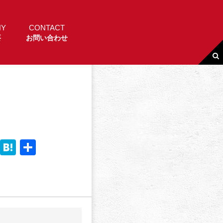
NY
CONTACT
要
お問い合わせ
Li
H
共
n
a
有
e
t
e
n