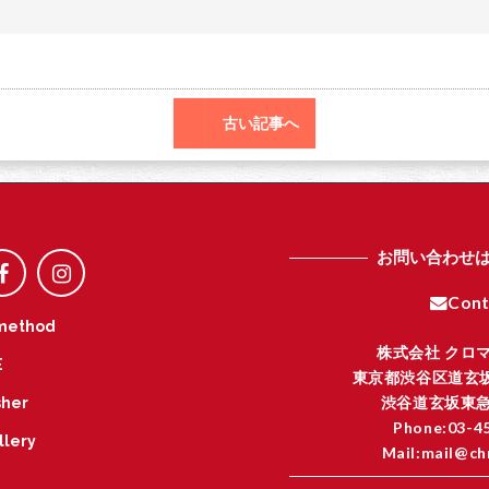
o
r
o
k
古い記事へ
お問い合わせ
Cont
method
株式会社 クロ
E
東京都渋谷区道玄坂
渋谷道玄坂東急
her
Phone:03-4
llery
Mail:mail@ch
I