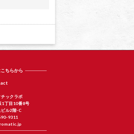
a
はこちらから
act
マチックラボ
1丁目10番8号
ビル2階-C
590-9311
romatic.jp