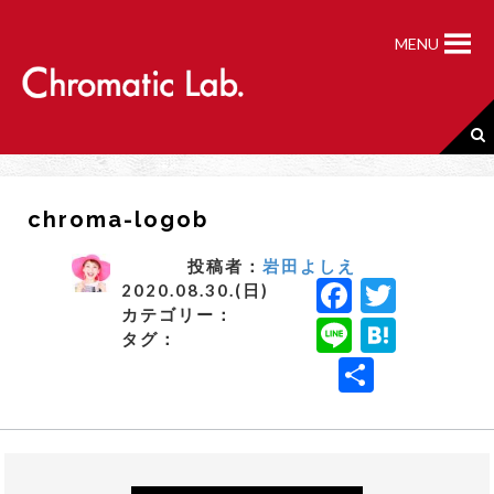
S
k
MENU
i
p
t
o
c
o
n
chroma-logob
t
e
n
投稿者：
岩田よしえ
F
T
t
2020.08.30.(日)
カテゴリー：
a
w
Li
H
タグ：
c
it
n
a
共
e
t
e
t
有
b
e
e
o
r
n