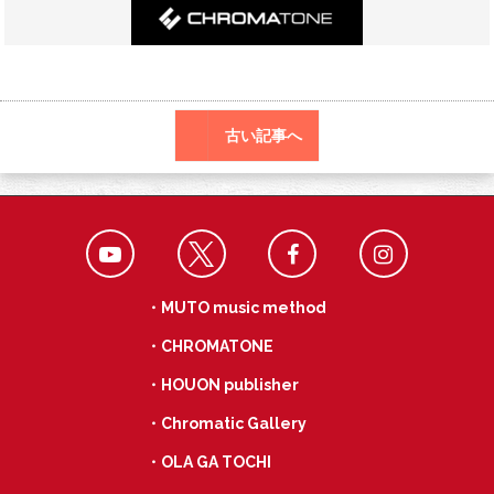
o
a
k
古い記事へ
・MUTO music method
・CHROMATONE
・HOUON publisher
・Chromatic Gallery
・OLA GA TOCHI