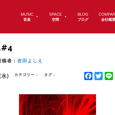
MUSIC
SPACE
BLOG
COMPA
音楽
空間
ブログ
会社概
a#4
投稿者：
岩田よしえ
F
T
カテゴリー：
タグ：
.(水)
a
w
c
it
e
t
b
e