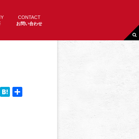
NY
CONTACT
要
お問い合わせ
Li
H
共
n
a
有
e
t
e
n