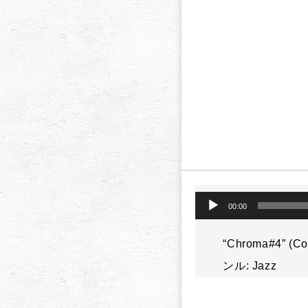
音
00:00
声
プ
レ
“Chroma#4” (
ー
ンル: Jazz
ヤ
ー