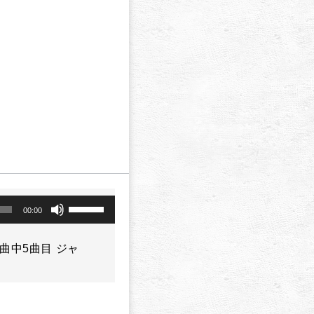
a
ボ
00:00
リ
ュ
ー
9 全5曲中5曲目 ジャ
ム
調
節
に