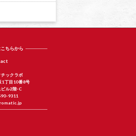
は
上
下
矢
印
キ
ー
を
はこちらから
使
っ
act
て
く
マチックラボ
だ
1丁目10番8号
さ
ビル2階-C
い
590-9311
。
romatic.jp