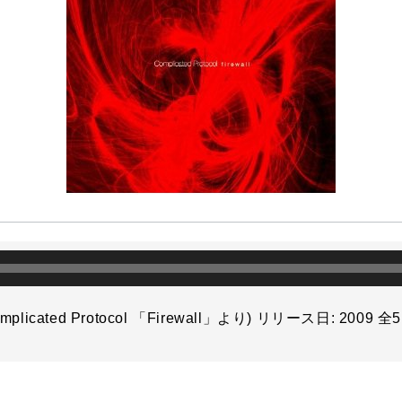
o
r
o
k
Complicated Protocol 「Firewall」より) リリース日: 200