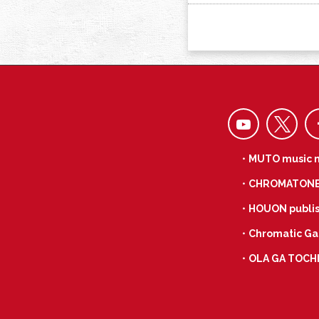
・MUTO music 
・CHROMATON
・HOUON publis
・Chromatic Ga
・OLA GA TOCH