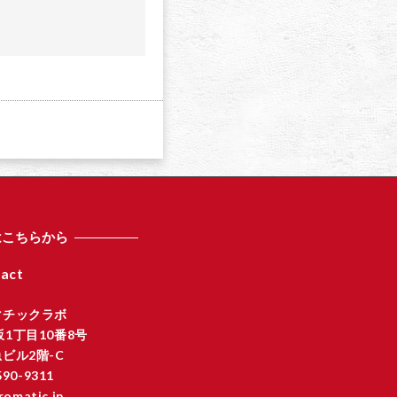
a
はこちらから
act
マチックラボ
1丁目10番8号
ビル2階-C
590-9311
romatic.jp