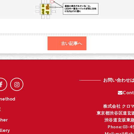
o
r
o
k
古い記事へ
お問い合わせ
Cont
method
株式会社 クロ
E
東京都渋谷区道玄坂
渋谷道玄坂東急
her
Phone:03-4
llery
Mail:mail@ch