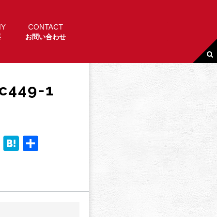
NY
CONTACT
要
お問い合わせ
c449-1
Li
H
共
n
a
有
e
t
e
n