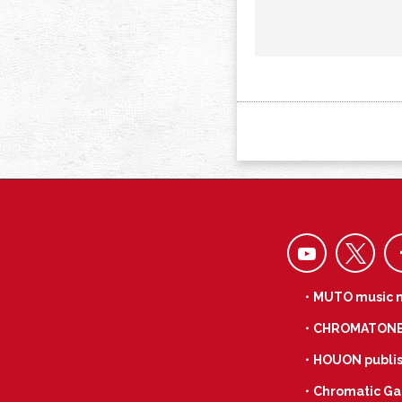
・MUTO music 
・CHROMATON
・HOUON publis
・Chromatic Ga