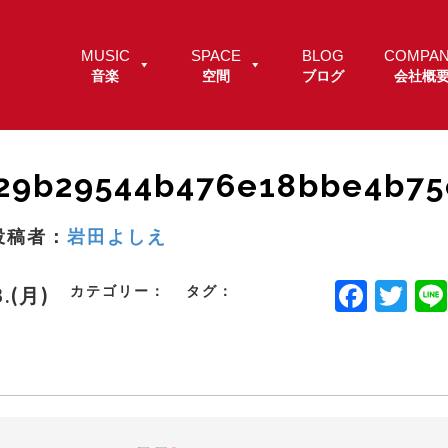
MUSIC
SPACE
BLOG
COMPA
音楽
空間
ブログ
会社概
29b29544b476e18bbe4b75
投稿者：
岩田よしえ
F
T
カテゴリー：
タグ：
8.(月)
a
w
c
it
e
t
b
e