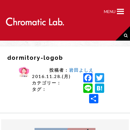
S
k
MENU
i
p
t
o
c
o
n
dormitory-logob
t
e
n
投稿者：
岩田よしえ
F
T
t
2016.11.28.(月)
カテゴリー：
a
w
Li
H
タグ：
c
it
n
a
共
e
t
e
t
有
b
e
e
o
r
n