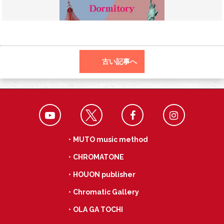
o
a
k
古い記事へ
・MUTO music method
・CHROMATONE
・HOUON publisher
・Chromatic Gallery
・OLA GA TOCHI